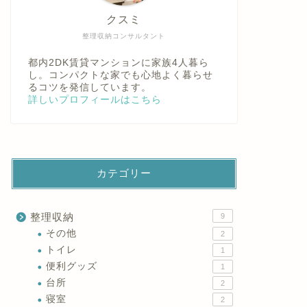
クスミ
整理収納コンサルタント
都内2DK賃貸マンションに家族4人暮ら
し。コンパクトな家でも心地よく暮らせ
るコツを発信しています。
詳しいプロフィールはこちら
カテゴリー
整理収納
9
その他
2
トイレ
1
便利グッズ
1
台所
2
寝室
2